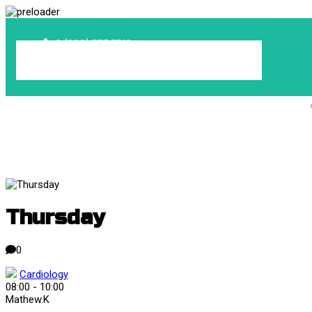
8 (800) 777 3518
info@медтехресурс.рф
Ежедневно, круглосуточно
Thursday
0
Cardiology
08:00
-
10:00
Mathew.K