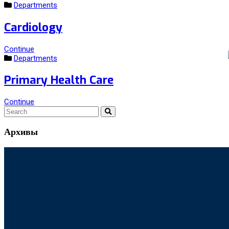
Departments
Cardiology
Continue
Departments
Primary Health Care
Continue
Архивы