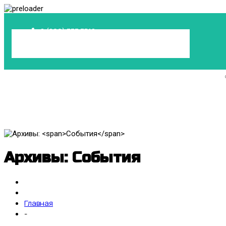
8 (800) 777 3518
info@медтехресурс.рф
Ежедневно, круглосуточно
Архивы:
События
Главная
-